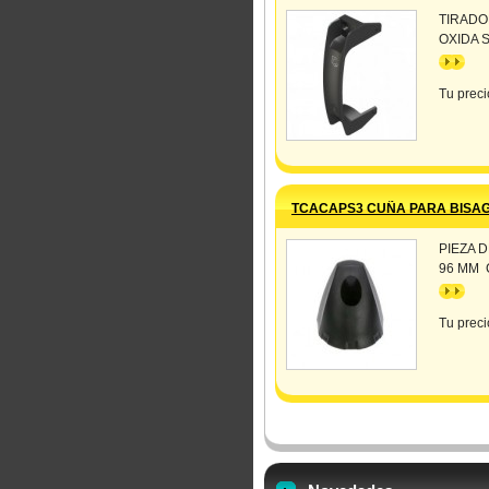
TIRADO
OXIDA S
>>
Tu preci
TCACAPS3 CUÑA PARA BISAG
PIEZA 
96 MM C
>>
Tu preci