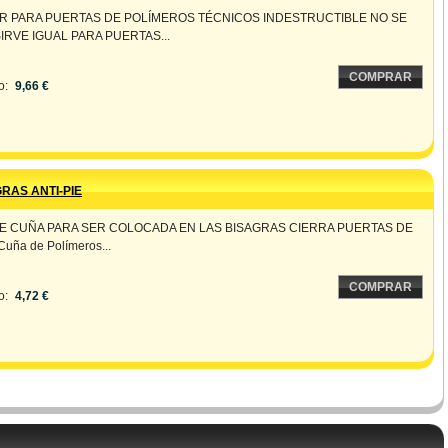
R PARA PUERTAS DE POLÍMEROS TÉCNICOS INDESTRUCTIBLE NO SE
IRVE IGUAL PARA PUERTAS...
COMPRAR
o:
9,66 €
RAS ANTI-PIE
DE CUÑA PARA SER COLOCADA EN LAS BISAGRAS CIERRA PUERTAS DE
uña de Polímeros...
COMPRAR
o:
4,72 €