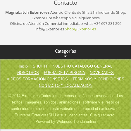
Contacto
MagnaLatch Exteriores
Atenció Clients de 8h a 21h
Indicando Shop.
Exterior
Por whastApp a cualquier hora
Oficina de Atención Comercial inmediata x whas +34 697 281 296
info@Exterior.es
Shop@Ext
erior.es
Categorías
Inicio
SHUT IT
NUESTRO CATÁLOGO GENERAL
NOSOTROS
FUERA DE LA PISCINA
NOVEDADES
VIDEOS FORMACIÓN CONSEJOS
TERMINOS Y CONDICIONES
CONTACTO Y LOCALIZACION
© 2014 Exterior.es Todos los derechos e imágenes reservados. Los
textos, imágenes, sonidos, animaciones, software y el resto de
contenidos incluidos en este website son propiedad exclusiva de
Euroterra ExterioresSLU o sus licenciantes. Cualquier acto .
Powered by
Webnode
Tienda online