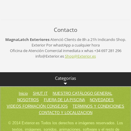
Contacto
MagnaLatch Exteriores
Atenció Clients de 8h a 21h
Indicando Shop.
Exterior
Por whastApp a cualquier hora
Oficina de Atención Comercial inmediata x whas +34 697 281 296
info@Exterior.es
Shop@Ext
erior.es
Categorías
Inicio
SHUT IT
NUESTRO CATÁLOGO GENERAL
NOSOTROS
FUERA DE LA PISCINA
NOVEDADES
VIDEOS FORMACIÓN CONSEJOS
TERMINOS Y CONDICIONES
CONTACTO Y LOCALIZACION
© 2014 Exterior.es Todos los derechos e imágenes reservados. Los
textos, imágenes, sonidos, animaciones, software y el resto de