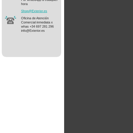
hora
Shop@Ext
erior.es
Oficina de Atención
Comercial inmediata x
whas +34 697 281 296
info@Exterior.es