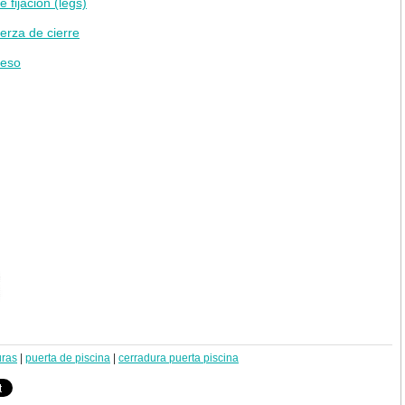
e fijación (legs)
erza de cierre
peso
uras
|
puerta de piscina
|
cerradura puerta piscina