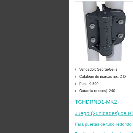
Vendedor:
GeorgeGelis
Catálogo de marcas no.:
D.D
Peso:
0,890
Garantía (meses):
240
TCHDRND1-MK2
Juego (2unidades) de B
Para puertas de tubo redond