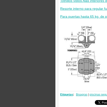
Totnillos vistos Alas interiores d
Resorte interno para regular fu
Para puertas hasta 65 kg. de 
Etiquetas
:
Bisagras
|
piscinas seg