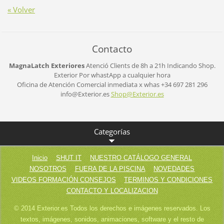
« Volver
Contacto
MagnaLatch Exteriores
Atenció Clients de 8h a 21h
Indicando Shop.
Exterior
Por whastApp a cualquier hora
Oficina de Atención Comercial inmediata x whas +34 697 281 296
info@Exterior.es
Shop@Ext
erior.es
Categorías
Inicio
SHUT IT
NUESTRO CATÁLOGO GENERAL
NOSOTROS
FUERA DE LA PISCINA
NOVEDADES
VIDEOS FORMACIÓN CONSEJOS
TERMINOS Y CONDICIONES
CONTACTO Y LOCALIZACION
© 2014 Exterior.es Todos los derechos e imágenes reservados. Los
textos, imágenes, sonidos, animaciones, software y el resto de