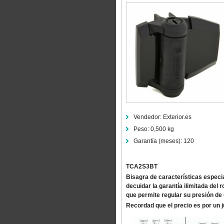
Vendedor:
Exterior.es
Peso:
0,500 kg
Garantía (meses):
120
TCA2S3BT
Bisagra de características especi
decuidar la garantía ilimitada del
que permite regular su presión de 
Recordad que el precio es por un j