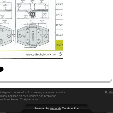
 imágenes reservados. Los textos, imágenes, sonidos,
MA
enidos incluidos en este website son propiedad
s licenciantes. Cualquier acto .
Powered by
Webnode
Tienda online