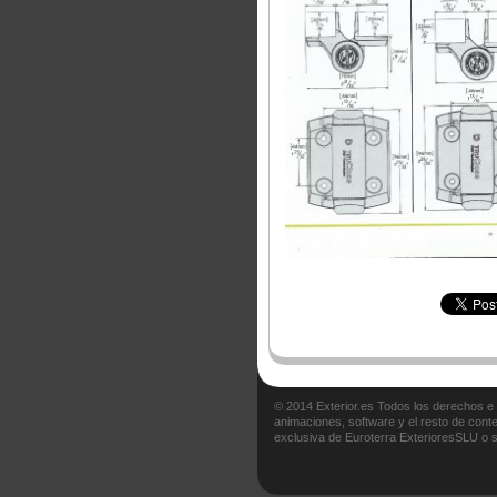
© 2014 Exterior.es Todos los derechos e
animaciones, software y el resto de cont
exclusiva de Euroterra ExterioresSLU o su