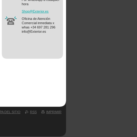
hora
Shop@Ext
erior.es
Oficina de Atención
Comercial inmediata x
whas +34 697 281 296
info@Exterior.es
PA DEL SITIO
RSS
IMPRIMIR