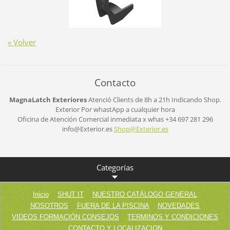
« Volver
Contacto
MagnaLatch Exteriores
Atenció Clients de 8h a 21h
Indicando Shop.
Exterior
Por whastApp a cualquier hora
Oficina de Atención Comercial inmediata x whas +34 697 281 296
info@Exterior.es
Shop@Ext
erior.es
Categorías
Inicio
SHUT IT
NUESTRO CATÁLOGO GENERAL
NOSOTROS
FUERA DE LA PISCINA
NOVEDADES
VIDEOS FORMACIÓN CONSEJOS
TERMINOS Y CONDICIONES
CONTACTO Y LOCALIZACION