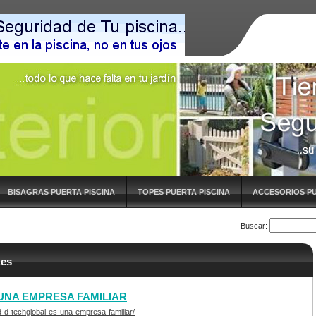
BISAGRAS PUERTA PISCINA
TOPES PUERTA PISCINA
ACCESORIOS PU
Buscar:
.es
 UNA EMPRESA FAMILIAR
d-d-techglobal-es-una-empresa-familiar/